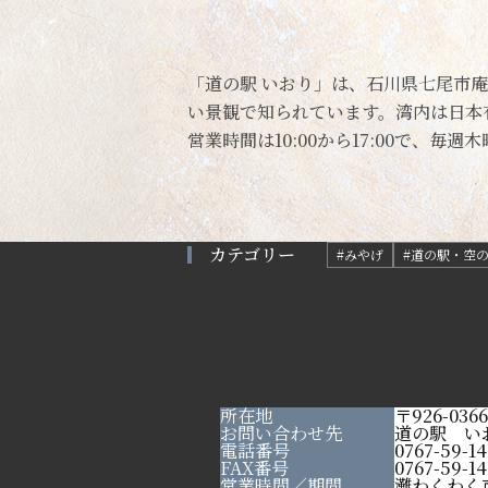
「道の駅 いおり」は、石川県七尾市
い景観で知られています。湾内は日本
営業時間は10:00から17:00で、毎
カテゴリー
#みやげ
#道の駅・空
所在地
〒926-0
お問い合わせ先
道の駅 い
電話番号
0767-59-14
FAX番号
0767-59-14
営業時間／期間
灘わくわく市