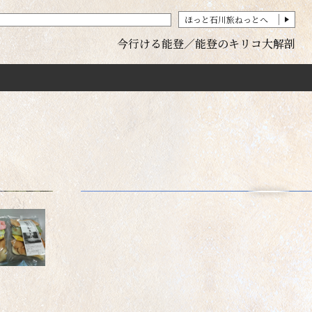
ほっと石川旅ねっとへ
今行ける能登
能登のキリコ大解剖