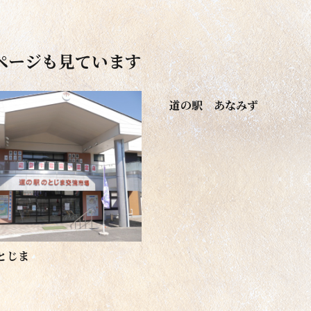
ページも見ています
道の駅 あなみず
とじま