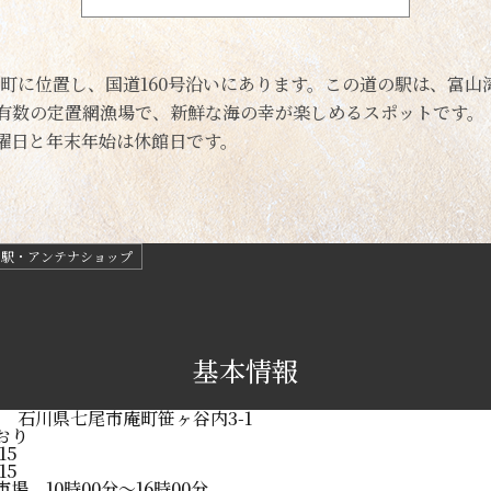
庵町に位置し、国道160号沿いにあります。この道の駅は、富
有数の定置網漁場で、新鮮な海の幸が楽しめるスポットです。
週木曜日と年末年始は休館日です。
の駅・アンテナショップ
基本情報
366 石川県七尾市庵町笹ヶ谷内3-1
おり
15
15
場 10時00分～16時00分