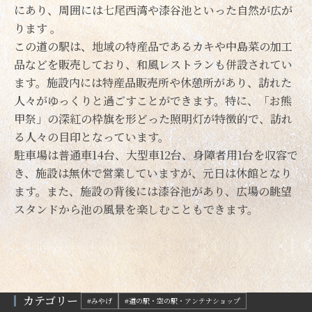
にあり、周囲には七尾西湾や漆谷池といった自然が広が
ります
。
この道の駅は、地域の特産品であるカキや中島菜の加工
品などを販売しており、和風レストランも併設されてい
ます。施設内には特産品販売所や休憩所があり、訪れた
人々がゆっくりと過ごすことができます。特に、「お熊
甲祭」の深紅の枠旗を形どった照明灯が特徴的で、訪れ
る人々の目印となっています。
駐車場は普通車14台、大型車12台、身障者用1台を収容で
き、施設は無休で営業していますが、元日は休館となり
ます。また、施設の背後には漆谷池があり、広場の眺望
スタンドから池の風景を楽しむこともできます。
カテゴリー
#みやげ
#道の駅・空の駅・アンテナショップ