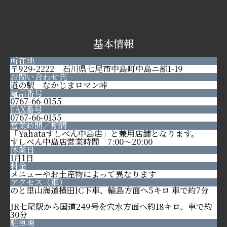
基本情報
所在地
〒929-2222 石川県七尾市中島町中島ニ部1-19
お問い合わせ先
道の駅 なかじまロマン峠
電話番号
0767-66-0155
FAX番号
0767-66-0155
営業時間／期間
「Yahataすしべん中島店」と兼用店舗となります。
すしべん中島店営業時間 7:00～20:00
休業日
1月1日
料金
メニューやお土産物によって異なります
アクセス（車）
のと里山海道横田IC下車、輪島方面へ5キロ 車で約7分
JR七尾駅から国道249号を穴水方面へ約18キロ、車で約
30分
駐車場