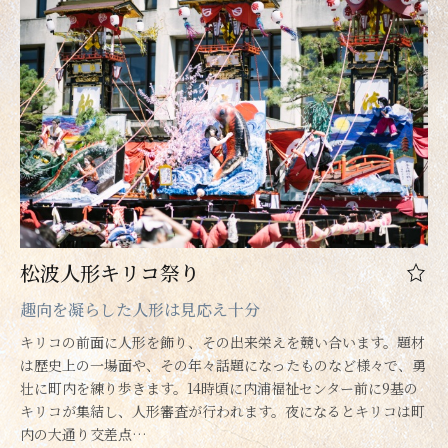
松波人形キリコ祭り
趣向を凝らした人形は見応え十分
キリコの前面に人形を飾り、その出来栄えを競い合います。題材
は歴史上の一場面や、その年々話題になったものなど様々で、勇
壮に町内を練り歩きます。14時頃に内浦福祉センター前に9基の
キリコが集結し、人形審査が行われます。夜になるとキリコは町
内の大通り交差点…