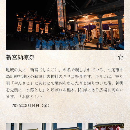
新宮納涼祭
地域の人に「新宮（しんご）」の名で親しまれている、七尾市中
島町釶打地区の藤津比古神社のキリコ祭りです。キリコは、祭り
唄「やんさこ」にあわせて境内をゆったりと練り歩いた後、神輿
を先頭に「水落とし」と呼ばれる熊木川右岸にある広場に向かい
ます。「水落とし…
2026年8月14日（金）