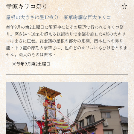
寺家キリコ祭り
屋根の大きさは畳12枚分 豪華絢爛な巨大キリコ
毎年9月の第2土曜日に須須神社とその周辺で行われるキリコ祭
り。高さ14～16mを超える総漆塗りで金箔を施した4基の大キリ
コはまさに圧巻。総金箔の屋根の部分の彫刻、四本柱への昇り
龍・下り龍の彫刻の豪華さは、他のどのキリコにもひけをとりま
せん。最大のものは県木…
※毎年9月第2土曜日