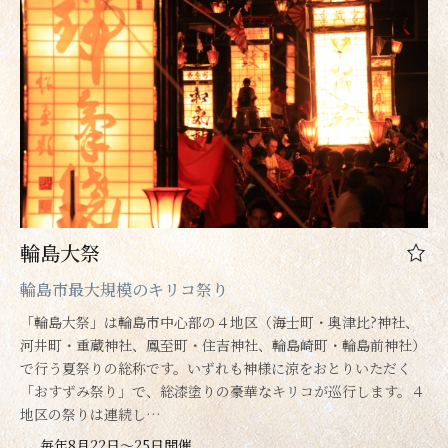
輪島大祭
輪島市最大規模のキリコ祭り
「輪島大祭」は輪島市中心部の４地区（海士町・奥津比?神社、
河井町・重蔵神社、鳳至町・住吉神社、輪島崎町・輪島前神社）
で行う夏祭りの総称です。いずれも神様に涼をおとりいただく
「おすずみ祭り」で、総漆塗りの豪華なキリコが巡行します。４
地区の祭りは連続し…
毎年8月22日～25日開催