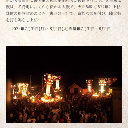
鼓は、名舟町に古くから伝わる太鼓で、天正5年（1577年）上杉
謙信の能登攻略のとき、古老の一計で、奇妙な面を付け、陣太鼓
を打ち鳴らし上杉…
2023年7月31日(月)・8月1日(火)※毎年7月31日・8月1日