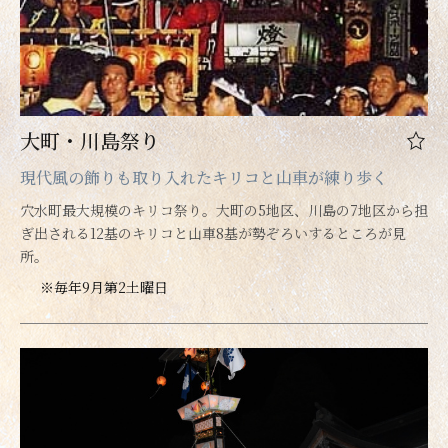
大町・川島祭り
現代風の飾りも取り入れたキリコと山車が練り歩く
穴水町最大規模のキリコ祭り。大町の5地区、川島の7地区から担
ぎ出される12基のキリコと山車8基が勢ぞろいするところが見
所。
※毎年9月第2土曜日