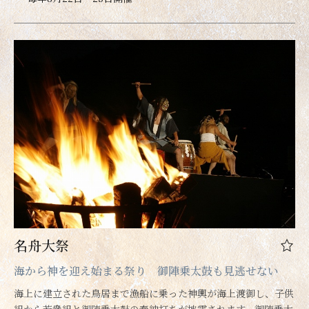
名舟大祭
海から神を迎え始まる祭り 御陣乗太鼓も見逃せない
海上に建立された鳥居まで漁船に乗った神輿が海上渡御し、子供
組から若衆組と御陣乗太鼓の奉納打ちが披露されます。御陣乗太