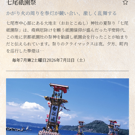
七尾祇園祭
かがり火の周りを奉灯が競い合い、激しく乱舞する
七尾市中心部にある大地主（おおとこぬし）神社の夏祭り「七尾
祇園祭」は、疫病厄除けを願う祇園信仰が盛んだった平安時代、
この地に京都祇園社の祭神を勧請し祇園会を行ったことが始まり
だと伝えられています。祭りのクライマックスは夜。夕方、町内
を巡行した奉燈は…
毎年7月第2土曜日2026年7月11日（土）