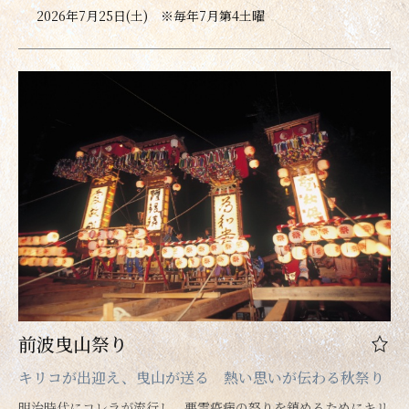
2026年7月25日(土) ※毎年7月第4土曜
前波曳山祭り
キリコが出迎え、曳山が送る 熱い思いが伝わる秋祭り
明治時代にコレラが流行し、悪霊疫病の怒りを鎮めるためにキリ