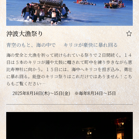
沖波大漁祭り
青空のもと、海の中で キリコが豪快に暴れ回る
海の安全と大漁を祈って続けられている祭りで２日間続く。１４
日は５本のキリコが鐘や太鼓に囃されて町中を練り歩きながら恵
比寿神社に向かう。１５日には、海中へキリコを担ぎ込み、勇壮
に暴れ回る。能登のキリコ祭りはこれだけではありません！こち
らもご覧ください…
2025年8月14日(木)～15日(金) ※毎年8月14日～15日