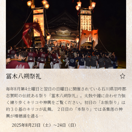
冨木八朔祭礼
毎年8月第4土曜日と翌日の日曜日に開催されている石川県羽咋郡
志賀町の伝統ある祭り「冨木八朔祭礼」。太鼓や鐘に合わせ力強
く練り歩くキリコや神輿をご覧ください。初日の「お旅祭り」は
約３０基のキリコが乱舞。 ２日目の「本祭り」では各集落の神
輿が増穂浦を通る…
2025年8月23日（土）～24日（日）