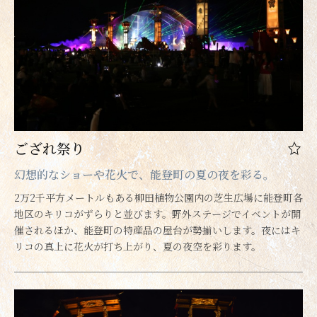
ござれ祭り
幻想的なショーや花火で、能登町の夏の夜を彩る。
2万2千平方メートルもある柳田植物公園内の芝生広場に能登町各
地区のキリコがずらりと並びます。野外ステージでイベントが開
催されるほか、能登町の特産品の屋台が勢揃いします。夜にはキ
リコの真上に花火が打ち上がり、夏の夜空を彩ります。