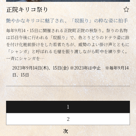
正院キリコ祭り
艶やかなキリコに魅了され、「奴振り」の粋な姿に拍手
毎年9月14・15日に開催される正院町正院の秋祭り。祭りの名物
は15日午後に行われる「奴振り」で、色とりどりのドテラ姿に鈴
を付け化粧前掛けをした若者たちが、威勢のよい掛け声とともに
「シャンガ」と呼ばれる毛槍を振り渡しながら町中を練り歩く。
一斉にシャンガを…
2023年9月14日(木)、15日(金) ※2023年は中止 ※毎年9月14
日、15日
1
2
次