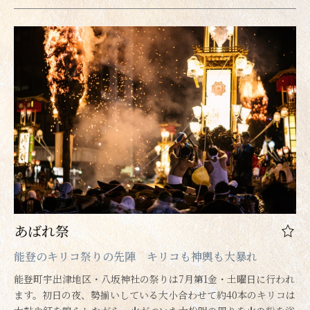
あばれ祭
能登のキリコ祭りの先陣 キリコも神輿も大暴れ
能登町宇出津地区・八坂神社の祭りは7月第1金・土曜日に行われ
ます。初日の夜、勢揃いしている大小合わせて約40本のキリコは