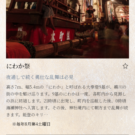
にわか祭
夜通しで続く勇壮な乱舞は必見
高さ7ｍ、幅5.4ｍの「にわか」と呼ばれる大奉燈9基が、鵜川の
街の中を駆け巡ります。9基のにわかは一度、各町内から見卸し
の浜に終結します。21時頃に出発し、町内を巡航した後、0時頃
海瀬神社へ入宮します。その後、神社境内にて朝方まで乱舞が続
きます。能登のキリ…
※毎年8月第4土曜日