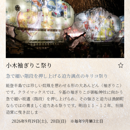
小木袖ぎりこ祭り
急で細い階段を押し上げる迫力満点のキリコ祭り
能登半島では珍しい奴凧を思わせる形の大あんどん（袖ぎりこ）
です。クライマックスでは、９基の袖ぎりこが御船神社に向かう
急で細い坂道（階段）を押し上げられ、その強さと迫力は漁師町
ならではの勇ましく迫力ある祭りです。明治１１・１２年、社頭
造営に曳き出しま…
2026年9月19日(土)、20日(日) ※毎年9月第3土日