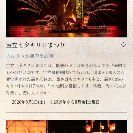
宝立七夕キリコまつり
大キリコが海中を乱舞
宝立七夕キリコまつりは、能登のキリコ祭りのなかでも代表的な
もののひとつです。宝立町鵜飼地区で行われ、およそ100人の若
者で担がれた高さ約14m、重さ2tものキリコ6本と、高さ6mの
キリコ1本の計7本が、沖の松明を目指します。終盤、海中花火を
背景に、海に入ったキ…
2026年8月1日(土) ※2019年から8月第1土曜日