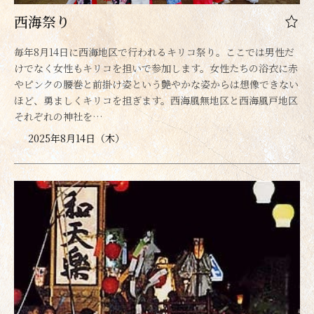
西海祭り
毎年8月14日に西海地区で行われるキリコ祭り。ここでは男性だ
けでなく女性もキリコを担いで参加します。女性たちの浴衣に赤
やピンクの腰巻と前掛け姿という艶やかな姿からは想像できない
ほど、勇ましくキリコを担ぎます。西海風無地区と西海風戸地区
それぞれの神社を…
2025年8月14日（木）