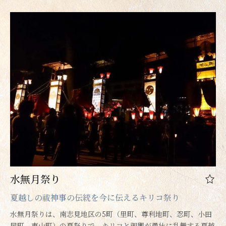
水無月祭り
夏越しの祓神事の伝統を今に伝えるキリコ祭り
水無月祭りは、南志見地区の5町（里町、尊利地町、忍町、小田
屋町、東山町）の夏祭りで、キリコと御輿が勇壮に乱舞する夏越