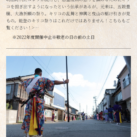
コを担ぎ出すようになったという伝承があるが、元来は、五穀豊
穣、大漁祈願の祭り。キリコの乱舞と神輿と曳山の駆け引きが見
もの。能登のキリコ祭りはこれだけではありません！こちらもご
覧ください！>…
※2022年度開催中止※敬老の日の前の土日