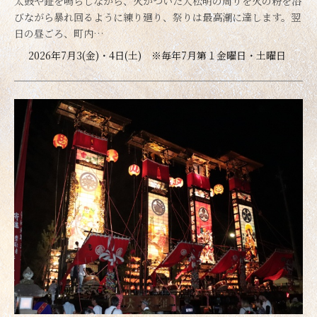
太鼓や鉦を鳴らしながら、火がついた大松明の周りを火の粉を浴
びながら暴れ回るように練り廻り、祭りは最高潮に達します。翌
日の昼ごろ、町内…
2026年7月3(金)・4日(土) ※毎年7月第１金曜日・土曜日