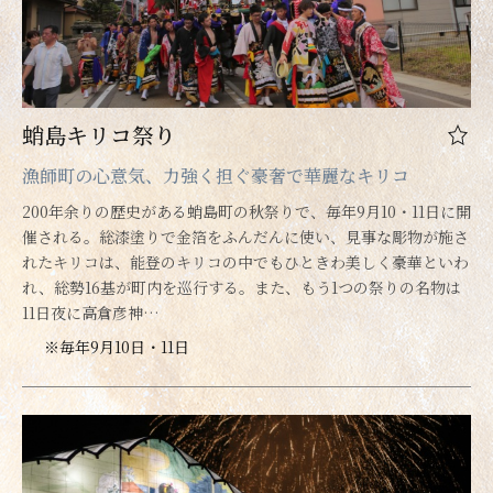
蛸島キリコ祭り
漁師町の心意気、力強く担ぐ豪奢で華麗なキリコ
200年余りの歴史がある蛸島町の秋祭りで、毎年9月10・11日に開
催される。総漆塗りで金箔をふんだんに使い、見事な彫物が施さ
れたキリコは、能登のキリコの中でもひときわ美しく豪華といわ
れ、総勢16基が町内を巡行する。また、もう1つの祭りの名物は
11日夜に高倉彦神…
※毎年9月10日・11日