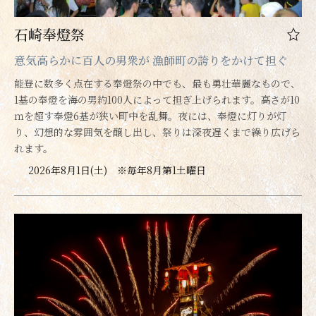
石崎奉燈祭
意気高らかに百人の男衆が 漁師町の誇りをかけて担ぐ
能登に数多く点在する奉燈祭の中でも、最も勇壮華麗なもので、
1基の奉燈を海の男約100人によって担ぎ上げられます。高さが10
ｍを超す奉燈6基が狭い町中を乱舞。夜には、奉燈に灯りが灯
り、幻想的な雰囲気を醸し出し、祭りは深夜遅くまで繰り広げら
れます。
2026年8月1日(土) ※毎年8月第1土曜日