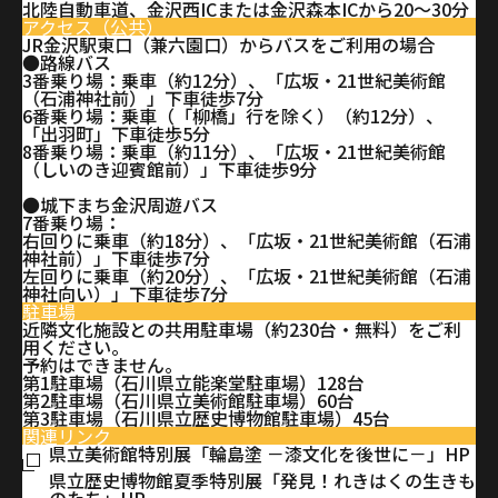
北陸自動車道、金沢西ICまたは金沢森本ICから20～30分
アクセス（公共）
JR金沢駅東口（兼六園口）からバスをご利用の場合
●路線バス
3番乗り場：乗車（約12分）、「広坂・21世紀美術館
（石浦神社前）」下車徒歩7分
6番乗り場：乗車（「柳橋」行を除く）（約12分）、
「出羽町」下車徒歩5分
8番乗り場：乗車（約11分）、「広坂・21世紀美術館
（しいのき迎賓館前）」下車徒歩9分
●城下まち金沢周遊バス
7番乗り場：
右回りに乗車（約18分）、「広坂・21世紀美術館（石浦
神社前）」下車徒歩7分
左回りに乗車（約20分）、「広坂・21世紀美術館（石浦
神社向い）」下車徒歩7分
駐車場
近隣文化施設との共用駐車場（約230台・無料）をご利
用ください。
予約はできません。
第1駐車場（石川県立能楽堂駐車場）128台
第2駐車場（石川県立美術館駐車場）60台
第3駐車場（石川県立歴史博物館駐車場）45台
関連リンク
県立美術館特別展「輪島塗 －漆文化を後世に－」HP
県立歴史博物館夏季特別展「発見！れきはくの生きも