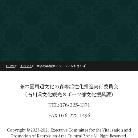
HOME
イベント
本多の森納涼ミュージアムおさんぽ
兼六園周辺文化の森等活性化推進実行委員会
（石川県文化観光スポーツ部文化振興課）
TEL:076-225-1371
FAX:076-225-1496
Copyright © 2023-2026 Executive Committee for the Vitalization and
Promotion of Kenrokuen Area Cultural Zone All Right Reserved.