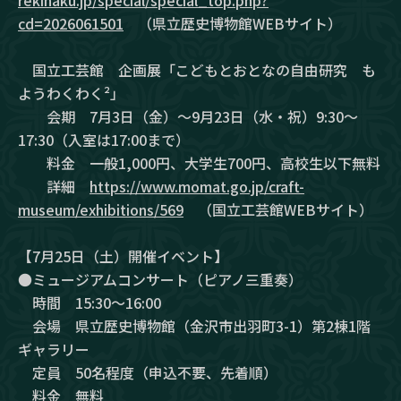
cd=2026061501
（県立歴史博物館WEBサイト）
国立工芸館 企画展「こどもとおとなの自由研究 も
ようわくわく²」
会期 7月3日（金）～9月23日（水・祝）9:30～
17:30（入室は17:00まで）
料金 一般1,000円、大学生700円、高校生以下無料
詳細
https://www.momat.go.jp/craft-
museum/exhibitions/569
（国立工芸館WEBサイト）
【7月25日（土）開催イベント】
●ミュージアムコンサート（ピアノ三重奏）
時間 15:30～16:00
会場 県立歴史博物館（金沢市出羽町3-1）第2棟1階
ギャラリー
定員 50名程度（申込不要、先着順）
料金 無料