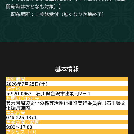
開館時はおとなも対象）】
配布場所：工芸館受付（無くなり次第終了）
基本情報
開催期間
2026年7月25日(土)
所在地
〒920-0963 石川県金沢市出羽町2－１
お問い合わせ先
兼六園周辺文化の森等活性化推進実行委員会（石川県文
化振興課内）
電話番号
076-225-1371
営業時間／期間
9:00～17:00
アクセス（車）