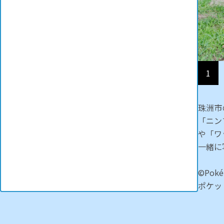
1
珠洲市
「ニン
や「ワ
一緒に
©Pokém
ポケッ