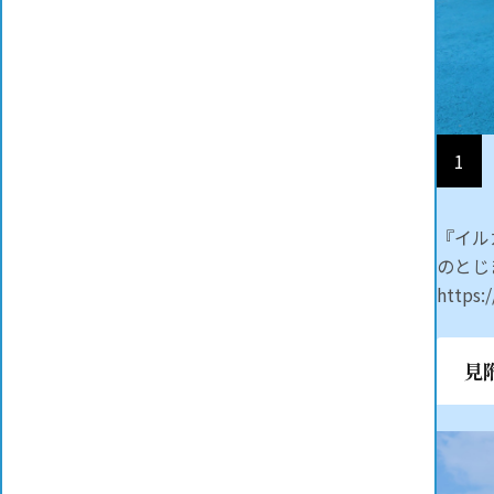
1
『イル
のとじ
https:
見