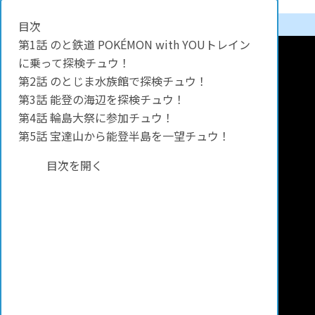
目次
第1話 のと鉄道 POKÉMON with YOUトレイン
に乗って探検チュウ！
第2話 のとじま水族館で探検チュウ！
第3話 能登の海辺を探検チュウ！
第4話 輪島大祭に参加チュウ！
第5話 宝達山から能登半島を一望チュウ！
目次を開く