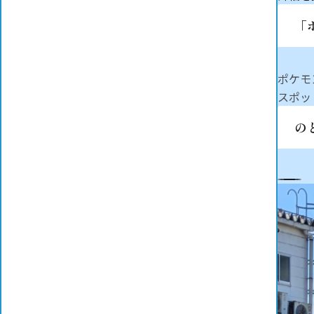
「
ポケモ
スポッ
のと