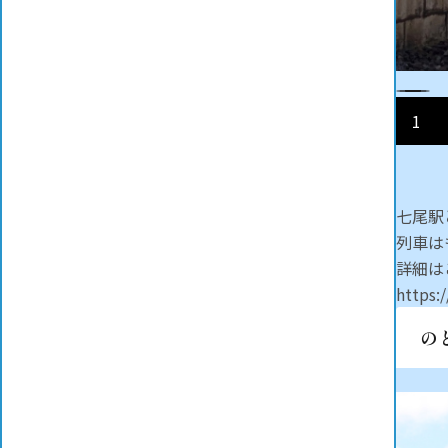
1
七尾駅
列車は
詳細は
https:
の