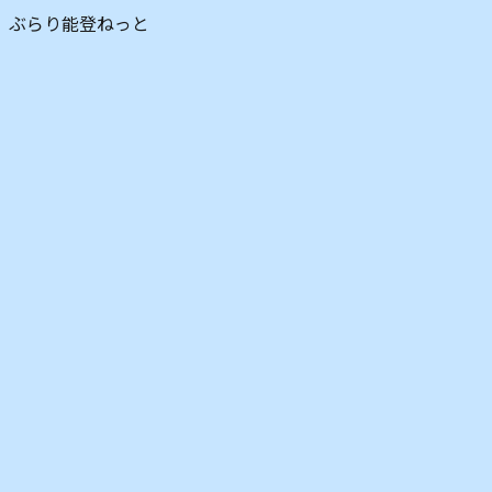
ぶらり能登ねっと
中居湾（穴水町） ※R6.10月撮影