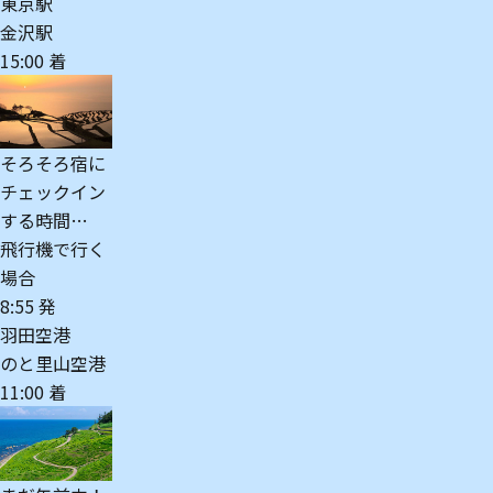
東京駅
金沢駅
15:00 着
そろそろ宿に
チェックイン
する時間…
飛行機で行く
場合
8:55 発
羽田空港
のと里山空港
11:00 着