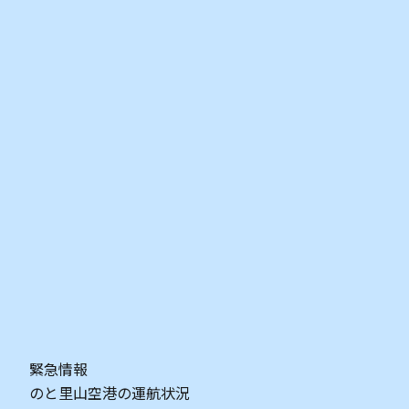
詳細
詳細
1
2
3
4
5
緊急情報
のと里山空港の運航状況