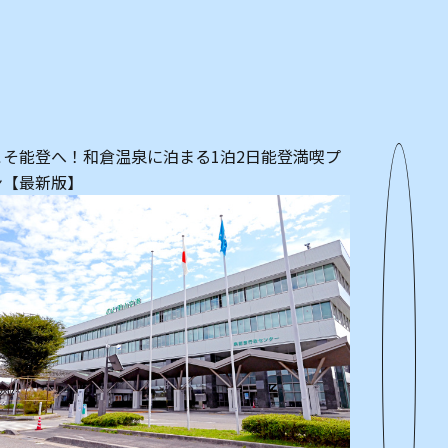
こそ能登へ！和倉温泉に泊まる1泊2日能登満喫プ
能登でおいし
ン【最新版】
詳細を見る