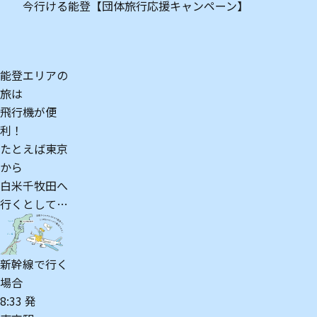
今行ける能登【団体旅行応援キャンペーン】
能登エリアの
旅は
飛行機が便
利！
たとえば東京
から
白米千牧田へ
行くとして…
新幹線で行く
場合
8:33 発