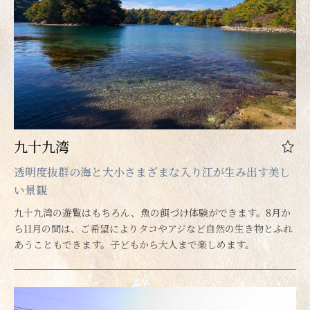
九十九湾
透明度抜群の海と大小さまざまな入り江が生み出す美し
い景観
九十九湾の遊覧はもちろん、魚の餌づけ体験ができます。8月か
ら11月の間は、ご希望によりタコやアジなど自然の生き物とふれ
あうこともできます。子どもから大人まで楽しめます。