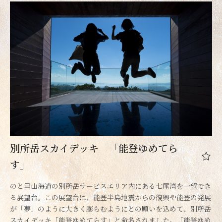
別所岳スカイデッキ 「能登ゆめてら
す」
のと里山海道の別所岳サービスエリア内にある七尾湾を一望でき
る展望台。この展望台は、能登半島地震からの復興や能登の発展
が「夢」のように大きく膨らむようにとの願いを込めて、別所岳
スカイデッキ「能登ゆめてらす」と命名されました。「能登ゆめ