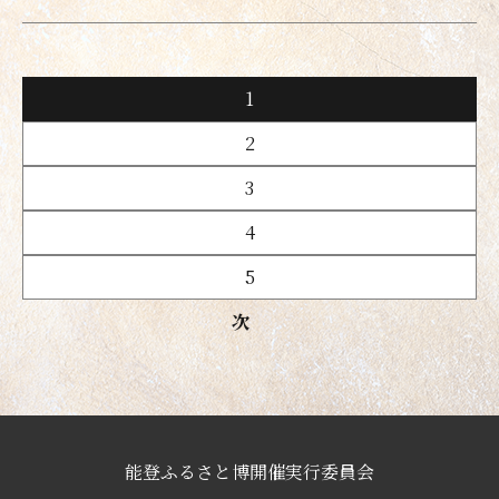
1
2
3
4
5
次
能登ふるさと博開催実行委員会