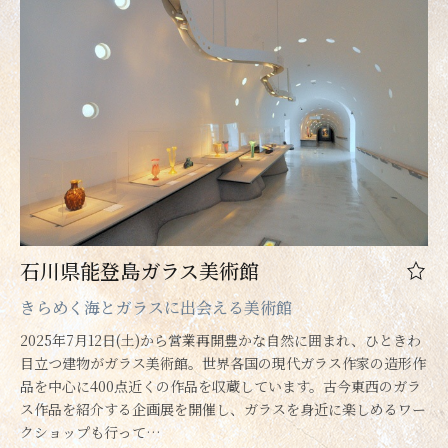
石川県能登島ガラス美術館
きらめく海とガラスに出会える美術館
2025年7月12日(土)から営業再開豊かな自然に囲まれ、ひときわ
目立つ建物がガラス美術館。世界各国の現代ガラス作家の造形作
品を中心に400点近くの作品を収蔵しています。古今東西のガラ
ス作品を紹介する企画展を開催し、ガラスを身近に楽しめるワー
クショップも行って…