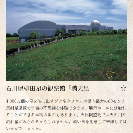
石川県柳田星の観察館「満天星」
4,000万個の星を映し出すプラネタリウムや県内最大の60センチ
反射望遠鏡で宇宙の不思議を体験できます。展示ホールには触れ
ることができる本物の隕石もあります。天体観望会では天の川や
流れ星がみられるかもしれません。願い事を用意して来館しては
いかがでしょうか。