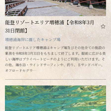
能登リゾートエリア増穂浦【令和8年3月
31日閉館】
増穂浦海岸に面したキャンプ場
能登リゾートエリア増穂浦はキャンプ場及びその他全ての施設の
業務を令和8年3月31日をもちまして終了します。眼前に広がる美
しい海岸はプライベートビーチのようにご利用いただけます。そ
の他、海水浴・ウインドサーフィンや、釣り、８サンドバギー、
オフロードセグウ…