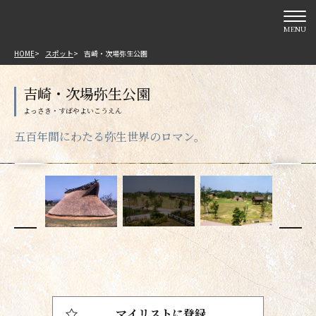
MENU
HOME
スポット
吉崎・次場弥生公園
吉崎・次場弥生公園
五百年間にわたる弥生世界のロマン。
マイリストに登録