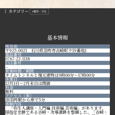
カテゴリー
#歴史・文化
基本情報
所在地
〒925-0021 石川県羽咋市吉崎町ウ19番地1
電話番号
0767-22-1118
FAX番号
--
営業時間／期間
タイムトンネルと復元建物は9時00分～17時00分
休業日
12月1日～2月末日は閉鎖
料金
無料
アクセス（車）
JR羽咋駅から車で5分
体験内容
「弥生人講座・入門編,技術編,芸術編」があります。
国指定史跡である吉崎・次場遺跡を整備した、「吉崎・