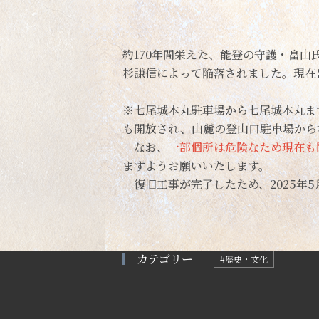
約170年間栄えた、能登の守護・畠
杉謙信によって陥落されました。現在
※七尾城本丸駐車場から七尾城本丸ま
も開放され、山麓の登山口駐車場から
なお、
一部個所は危険なため現在も
ますようお願いいたします。
復旧工事が完了したため、2025年
カテゴリー
#歴史・文化