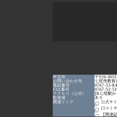
所在地
〒926-0
お問い合わせ先
七尾市教育
電話番号
0767-53-8
FAX番号
0767-52-5
アクセス（公共）
JR七尾駅
駐車場
あり
関連リンク
公式サ
口コミ
【関連