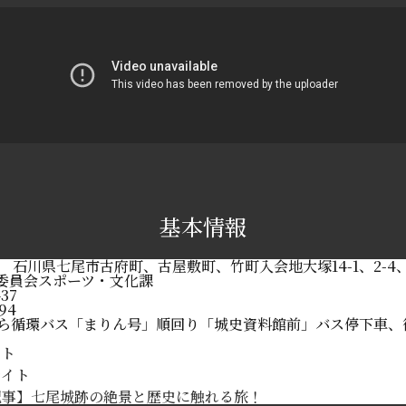
基本情報
031 石川県七尾市古府町、古屋敷町、竹町入会地大塚14-1、2-4、1
委員会スポーツ・文化課
437
194
から循環バス「まりん号」順回り「城史資料館前」バス停下車、
イト
サイト
記事】七尾城跡の絶景と歴史に触れる旅！