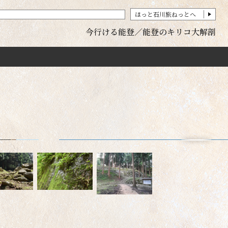
ほっと石川旅ねっとへ
今行ける能登
能登のキリコ大解剖