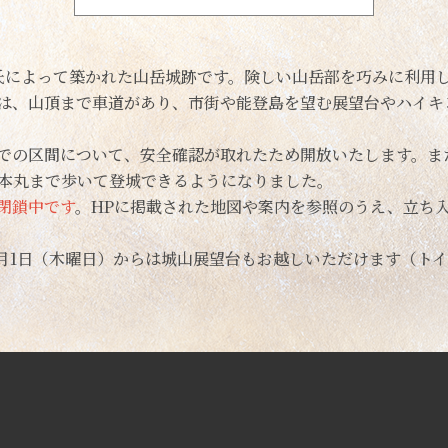
山氏によって築かれた山岳城跡です。険しい山岳部を巧みに利用
は、山頂まで車道があり、市街や能登島を望む展望台やハイキ
での区間について、安全確認が取れたため開放いたします。また、
本丸まで歩いて登城できるようになりました。
閉鎖中です
。HPに掲載された地図や案内を参照のうえ、立ち
5月1日（木曜日）からは城山展望台もお越しいただけます（ト