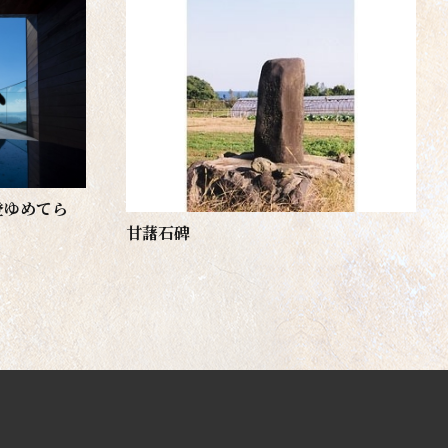
登ゆめてら
甘藷石碑