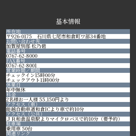
基本情報
所在地
〒926-0175 石川県七尾市和倉町ワ部34番地
お問い合わせ先
加賀屋別邸 松乃碧
電話番号
0767-62-8000
FAX番号
0767-62-8001
営業時間／期間
チェックイン15時00分
チェックアウト11時00分
休業日
年中無休
料金
2名様お一人様 55,150円より
アクセス（車）
能越自動車道和倉ICより車で約10分
アクセス（公共）
ＪＲ和倉温泉駅よりマイクロバスで約10分（要予約）
駐車場
乗用車 50台
関連リンク