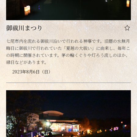
御祓川まつり
七尾市内を流れる御祓川沿いで行われる神事です。旧暦の水無月
晦日に御祓川で行われていた「夏越の大祓い」に由来し、毎年こ
の時期に開催されています。茅の輪くぐりや灯ろう流しのほか、
縁日などがあります。
2023年8月6日（日）