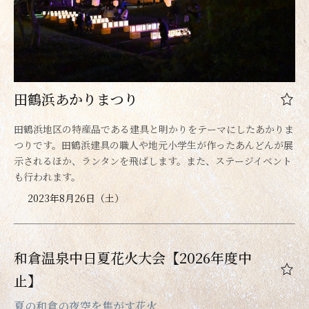
田鶴浜あかりまつり
田鶴浜地区の特産品である建具と明かりをテーマにしたあかりま
つりです。田鶴浜建具の職人や地元小学生が作ったあんどんが展
示されるほか、ランタンを飛ばします。また、ステージイベント
も行われます。
2023年8月26日（土）
和倉温泉中日夏花火大会【2026年度中
止】
夏の和倉の夜空を焦がす花火