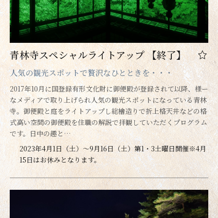
青林寺スペシャルライトアップ 【終了】
人気の観光スポットで贅沢なひとときを・・・
2017年10月に国登録有形文化財に御便殿が登録されて以降、様ー
なメディアで取り上げられ人気の観光スポットになっている青林
寺。御便殿と庭をライトアップし総檜造りで折上格天井などの格
式高い空間の御便殿を住職の解説で拝観していただくプログラム
です。日中の趣と…
2023年4月1日（土）～9月16日（土）第1・3土曜日開催※4月
15日はお休みとなります。