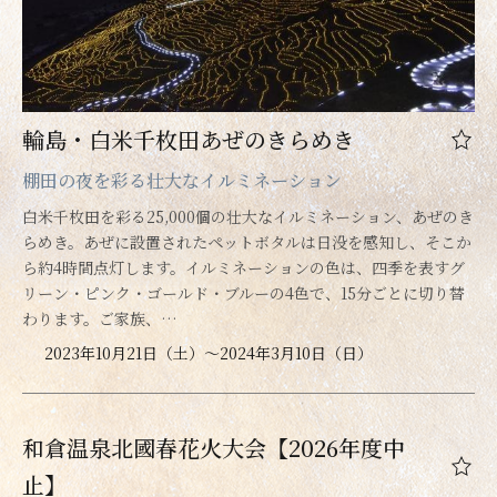
輪島・白米千枚田あぜのきらめき
棚田の夜を彩る壮大なイルミネーション
白米千枚田を彩る25,000個の壮大なイルミネーション、あぜのき
らめき。あぜに設置されたペットボタルは日没を感知し、そこか
ら約4時間点灯します。イルミネーションの色は、四季を表すグ
リーン・ピンク・ゴールド・ブルーの4色で、15分ごとに切り替
わります。ご家族、…
2023年10月21日（土）～2024年3月10日（日）
和倉温泉北國春花火大会【2026年度中
止】