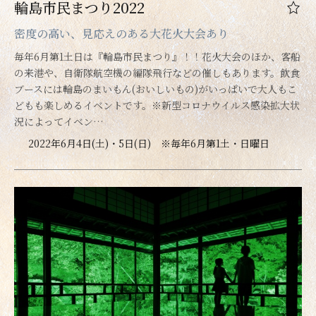
輪島市民まつり2022
密度の高い、見応えのある大花火大会あり
毎年6月第1土日は『輪島市民まつり』！！花火大会のほか、客船
の来港や、自衛隊航空機の編隊飛行などの催しもあります。飲食
ブースには輪島のまいもん(おいしいもの)がいっぱいで大人もこ
どもも楽しめるイベントです。※新型コロナウイルス感染拡大状
況によってイベン…
2022年6月4日(土)・5日(日) ※毎年6月第1土・日曜日