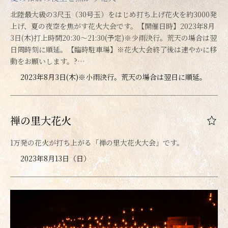
北陸最大級の3尺玉（30号玉）をはじめ打ち上げ花火を約3000発
上げ、夏の夜空を焦がす花火大会です。【開催日時】2023年8月
3日(木)打上時間20:30～21:30(予定)※少雨決行。荒天の場合は翌
日同時刻に順延。【臨時駐車場】※花火大会終了後は速やかに移
動をお願いします。?…
2023年8月3日(木)※小雨決行。荒天の場合は翌日に順延。
禅の里大花火
1万発の花火が打ち上がる「禅の里大花火大会」です。
2023年8月13日（日）