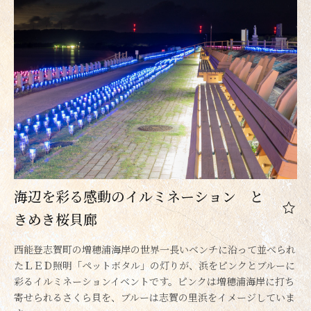
海辺を彩る感動のイルミネーション と
きめき桜貝廊
西能登志賀町の増穂浦海岸の世界一長いベンチに沿って並べられ
たＬＥＤ照明「ペットボタル」の灯りが、浜をピンクとブルーに
彩るイルミネーションイベントです。ピンクは増穂浦海岸に打ち
寄せられるさくら貝を、ブルーは志賀の里浜をイメージしていま