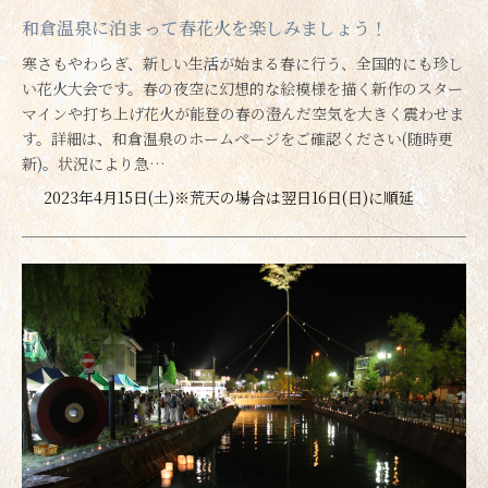
和倉温泉に泊まって春花火を楽しみましょう！
寒さもやわらぎ、新しい生活が始まる春に行う、全国的にも珍し
い花火大会です。春の夜空に幻想的な絵模様を描く新作のスター
マインや打ち上げ花火が能登の春の澄んだ空気を大きく震わせま
す。詳細は、和倉温泉のホームページをご確認ください(随時更
新)。状況により急…
2023年4月15日(土)※荒天の場合は翌日16日(日)に順延