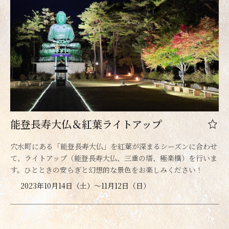
能登長寿大仏＆紅葉ライトアップ
穴水町にある「能登長寿大仏」を紅葉が深まるシーズンに合わせ
て、ライトアップ（能登長寿大仏、三重の塔、極楽橋）を行いま
す。ひとときの安らぎと幻想的な景色をお楽しみください！
2023年10月14日（土）～11月12日（日）