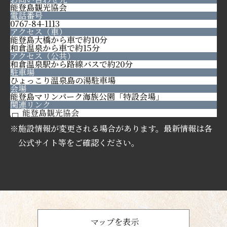
能登島観光協会
電話番号
0767-84-1113
アクセス（車）
能登島大橋から車で約10分
和倉温泉から車で約15分
アクセス（公共）
和倉温泉駅から路線バスで約20分
駐車場
ひょっこり温泉島の湯駐車場
会場
能登島マリンパーク海族公園「特設会場」
関連リンク
能登島観光協会
※施設情報が変更される場合があります。最新情報は各
公式サイト等をご確認ください。
マップを表示