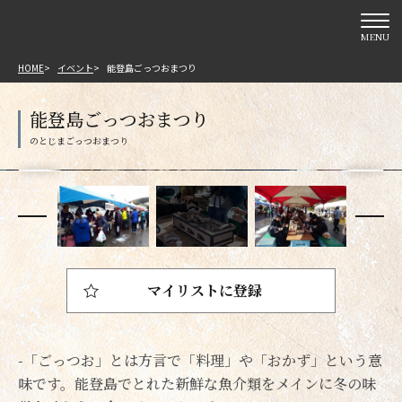
MENU
HOME
イベント
能登島ごっつおまつり
能登島ごっつおまつり
マイリストに登録
-「ごっつお」とは方言で「料理」や「おかず」という意
味です。能登島でとれた新鮮な魚介類をメインに冬の味